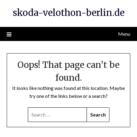
Skip
skoda-velothon-berlin.de
to
content
Menu
Oops! That page can’t be
found.
It looks like nothing was found at this location. Maybe
try one of the links below or a search?
SEARCH
FOR: