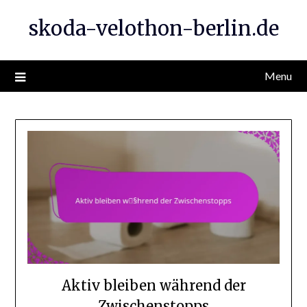
Skip
skoda-velothon-berlin.de
to
content
Menu
Aktiv bleiben während der
Zwischenstopps